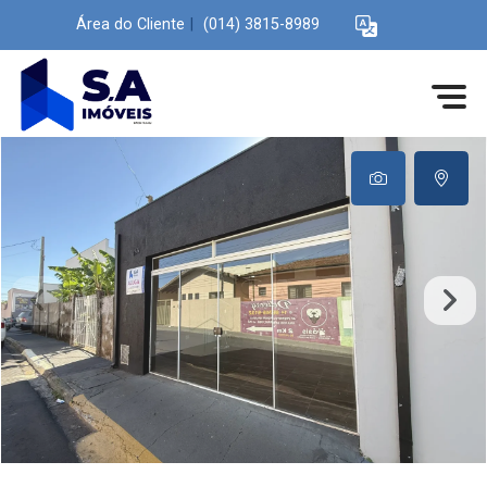
Área do Cliente
|
(014) 3815-8989