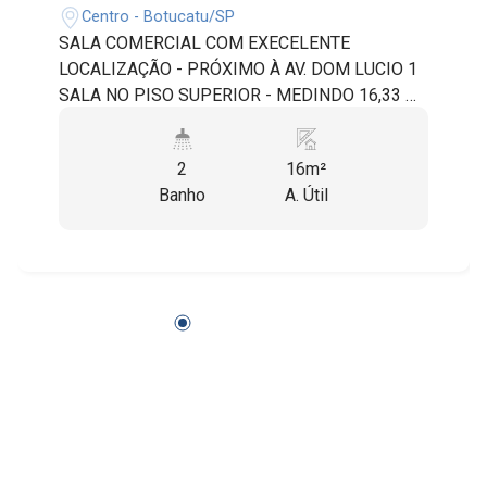
Centro - Botucatu/SP
SALA COMERCIAL COM EXECELENTE
LOCALIZAÇÃO - PRÓXIMO À AV. DOM LUCIO 1
SALA NO PISO SUPERIOR - MEDINDO 16,33 M²
COM BANHEIRO PRIVATIVO. RECEPÇÃO, COPA,
LAVANDERIA E BANHEIRO SOCIAL - DE USO
2
16m²
COMUM. TAXA DE CONDOMÍNIO INCLUI:
Banho
A. Útil
ATENDENTE WI-FI ÁGUA E ENERGIA DO
ESPAÇO COMUM IPTU SEGURO DO IMÓVEL
PROFISSIONAL DA LIMPEZA JARDINEIRO