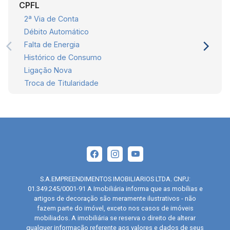
CPFL
2ª Via de Conta
Débito Automático
Falta de Energia
Histórico de Consumo
Ligação Nova
Troca de Titularidade
S.A.EMPREENDIMENTOS IMOBILIARIOS LTDA. CNPJ:
01.349.245/0001-91 A Imobiliária informa que as mobílias e
artigos de decoração são meramente ilustrativos - não
fazem parte do imóvel, exceto nos casos de imóveis
mobiliados. A imobiliária se reserva o direito de alterar
qualquer informação referente aos valores e dados de seus