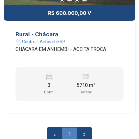
ELÉTRICA, CÂMERAS DE VÍDEO E GRADES EM
TODAS AS JANELAS E PORTAS EXTERNAS.
R$ 600.000,00 V
GARAGEM PARA 4 VEÍCULOS COM PORTÃO
ELETRÔNICO.
Rural - Chácara
Centro - Anhembi/SP
CHÁCARA EM ANHEMBI - ACEITA TROCA
3
5710 m²
Dorm.
Terreno
«
1
»