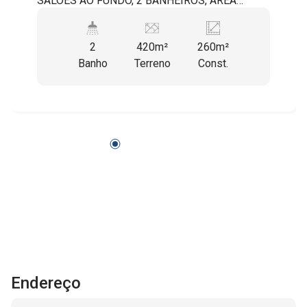
SALOES AO FUNDO, 2 BANHEIROS, ÁREA
COMUM ABERTA, ÁREA DE PROTEÇÃO
AMBIENTAL COM ÁRVORES.
2
420m²
260m²
Banho
Terreno
Const.
Endereço