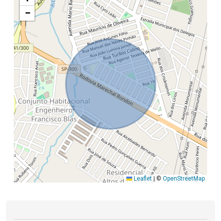
−
Leaflet
|
©
OpenStreetMap