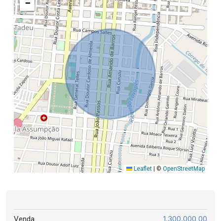
−
Leaflet
|
©
OpenStreetMap
1.300.000,00
Venda