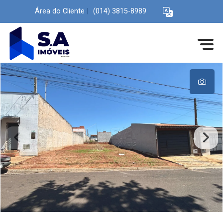
Área do Cliente
|
(014) 3815-8989