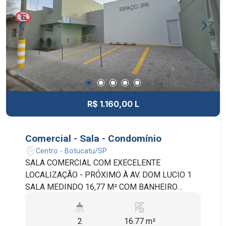
R$ 1.160,00 L
Comercial - Sala - Condomínio
Centro - Botucatu/SP
SALA COMERCIAL COM EXECELENTE
LOCALIZAÇÃO - PRÓXIMO À AV. DOM LUCIO 1
SALA MEDINDO 16,77 M² COM BANHEIRO
PRIVATIVO. RECEPÇÃO, COPA, LAVANDERIA E
BANHEIRO SOCIAL - DE USO COMUM. TAXA DE
2
16.77 m²
CONDOMÍNIO INCLUI: ATENDENTE WI-FI ÁGUA