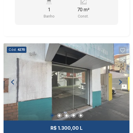
1
70 m²
Banho
Const.
Cód.
4270
R$ 1.300,00 L