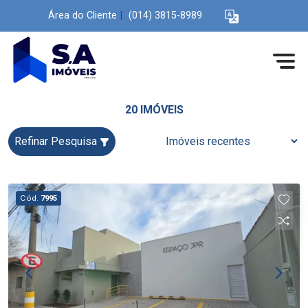
Área do Cliente
|
(014) 3815-8989
20 IMÓVEIS
Refinar Pesquisa
Cód.
7995