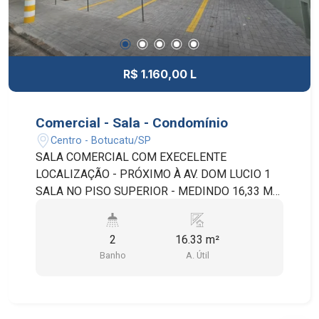
R$ 1.160,00 L
Comercial - Sala - Condomínio
Centro - Botucatu/SP
SALA COMERCIAL COM EXECELENTE
LOCALIZAÇÃO - PRÓXIMO À AV. DOM LUCIO 1
SALA NO PISO SUPERIOR - MEDINDO 16,33 M²
COM BANHEIRO PRIVATIVO. RECEPÇÃO, COPA,
LAVANDERIA E BANHEIRO SOCIAL - DE USO
2
16.33 m²
COMUM. TAXA DE CONDOMÍNIO INCLUI:
Banho
A. Útil
ATENDENTE WI-FI ÁGUA E ENERGIA DO ESPAÇO
COMUM IPTU SEGURO DO IMÓVEL
PROFISSIONAL DA LIMPEZA JARDINEIRO