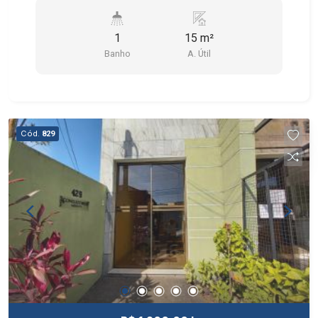
1
15 m²
Banho
A. Útil
Cód.
829