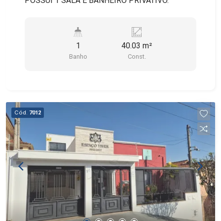
POSSUI 1 SALA E BANHEIRO PRIVATIVO.
1
40.03 m²
Banho
Const.
Cód.
7012