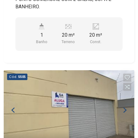
BANHEIRO.
1
20 m²
20 m²
Banho
Terreno
Const.
Cód.
5505