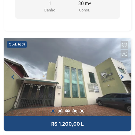
1
30 m²
Banho
Const.
Cód.
6509
R$ 1.200,00 L