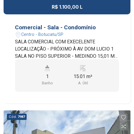
R$ 1.100,00 L
Comercial - Sala - Condomínio
Centro - Botucatu/SP
SALA COMERCIAL COM EXECELENTE
LOCALIZAÇÃO - PRÓXIMO À AV. DOM LUCIO 1
SALA NO PISO SUPERIOR - MEDINDO 15,01 M².
RECEPÇÃO, COPA, LAVANDERIA E BANHEIRO
SOCIAL - DE USO COMUM. TAXA DE
1
15.01 m²
CONDOMÍNIO INCLUI: ATENDENTE WI-FI ÁGUA
Banho
A. Útil
E ENERGIA DO ESPAÇO COMUM IPTU SEGURO
DO IMÓVEL PROFISSIONAL DA LIMPEZA
JARDINEIRO
Cód.
7987