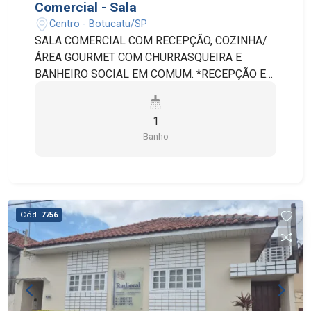
Comercial - Sala
Centro - Botucatu/SP
SALA COMERCIAL COM RECEPÇÃO, COZINHA/
ÁREA GOURMET COM CHURRASQUEIRA E
BANHEIRO SOCIAL EM COMUM. *RECEPÇÃO EM
COMUM PARA TODAS AS SALAS * INCLUSO NO
ALUGUEL: ÁGUA, ENERGIA E INTERNET
1
Banho
Cód.
7756