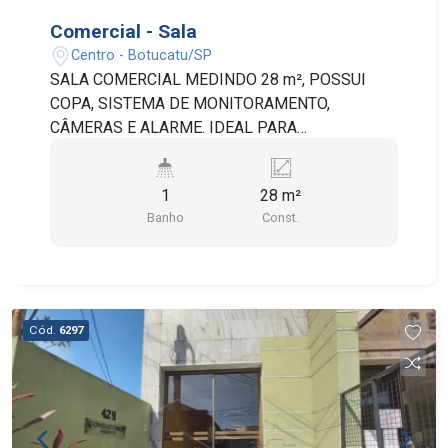
Comercial - Sala
Centro - Botucatu/SP
SALA COMERCIAL MEDINDO 28 m², POSSUI
COPA, SISTEMA DE MONITORAMENTO,
CÂMERAS E ALARME. IDEAL PARA
PROFISSIONAIS DA ÁREA DA SAÚDE,
ADVOGADOS E ESCRITÓRIO.
1
28 m²
Banho
Const.
Cód.
6297