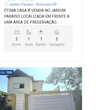
Jardim Paraíso - Botucatu/SP
ÓTIMA CASA À VENDA NO JARDIM
PARAÍSO LOCALIZADA EM FRENTE A
UMA ÁREA DE PRESERVAÇÃO
AMBIENTAL, PROPORCIONANDO
TRANQUILIDADE E CONTATO COM A
2
1
1
2
NATUREZA. 02 DORMITÓRIOS, SENDO
Dorm.
Suite
Banho
Garagens
01 SUÍTE COM ARMÁRIO PLANEJADO;
COZINHA INTEGRADA COM MÓVEIS
PLANEJADOS, COOKTOP,
DEPURADOR, FORNO ELÉTRICO E
CHURRASQUEIRA, CRIANDO UM
Cód.
7025
AMBIENTE MODERNO E
ACONCHEGANTE; GARAGEM
DESCOBERTA PARA 02 VEÍCULOS.
ACABAMENTOS DE PRIMEIRA
QUALIDADE EM TODOS OS
AMBIENTES UM LAR PERFEITO PARA