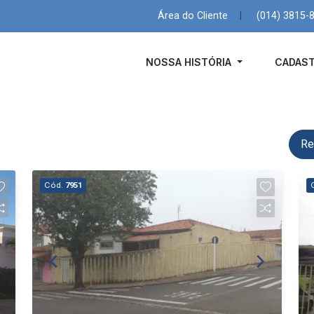
Área do Cliente
|
(014) 3815-
NOSSA HISTÓRIA
CADAST
Re
Cód.
7951