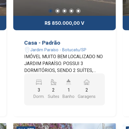
R$ 850.000,00 V
Casa - Padrão
Jardim Paraíso - Botucatu/SP
IMÓVEL MUITO BEM LOCALIZADO NO
JARDIM PARAÍSO. POSSUI 3
DORMITÓRIOS, SENDO 2 SUÍTES,
SALA DE ESTAR, SALA DE JANTAR,
COZINHA, LAVANDERIA, QUARTO DE
3
2
1
2
SERVIÇO, BANHEIRO SOCIAL, QUINTAL
Dorm.
Suítes
Banho
Garagens
E 2 VAGAS DE GARAGEM COBERTAS.