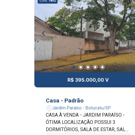
Cód.
7832
CHURRASQUEIRA, SALÃO DE FESTAS
E MERCADINHO. IPTU INCLUSO
R$ 395.000,00 V
Casa - Padrão
Jardim Paraíso - Botucatu/SP
CASA À VENDA - JARDIM PARAÍSO -
ÓTIMA LOCALIZAÇÃO POSSUI 3
DORMITÓRIOS, SALA DE ESTAR, SALA