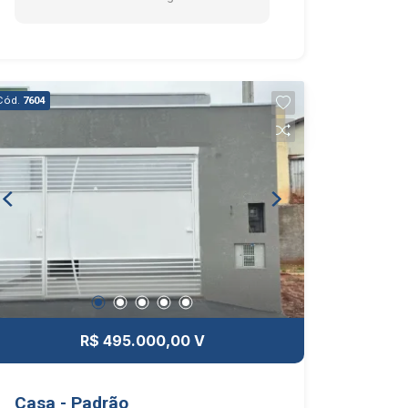
PORTÃO AUTOMÁTICO E INTERFONE.
Cód.
7604
R$ 495.000,00 V
Casa - Padrão