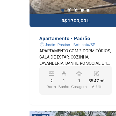
R$ 1.700,00 L
Apartamento - Padrão
Jardim Paraíso - Botucatu/SP
APARTAMENTO COM 2 DORMITÓRIOS,
SALA DE ESTAR, COZINHA,
LAVANDERIA, BANHEIRO SOCIAL E 1
VAGA DE GARAGEM DESCOBERTA.
POSSUI ARMÁRIOS PLANEJADOS NA
2
1
1
55.47 m²
COZINHA, FOGÃO, SOFÁ, RACK, 2
Dorm.
Banho
Garagem
A. Útil
CAMAS DE SOLTEIRO COM COLCHÃO,
1 CAMA DE SOLTEIRO SEM COLCHÃO
E GUARDA - ROUPAS. CONDOMINIO
COM PORTARIA, PORTÃO
AUTOMÁTICO, INTERFONE,