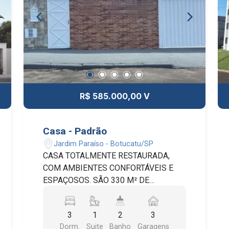
DE ENTREGA EM FEVEREIRO/2026
R$ 585.000,00 V
Casa - Padrão
Jardim Paraíso - Botucatu/SP
CASA TOTALMENTE RESTAURADA,
COM AMBIENTES CONFORTÁVEIS E
ESPAÇOSOS. SÃO 330 M² DE
TERRENO E 163 M² DE CONSTRUÇÃO,
EM LOCALIZAÇÃO PRIVILEGIADA. O
3
1
2
3
IMÓVEL CONTA COM 3 AMPLOS
Dorm.
Suite
Banho
Garagens