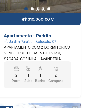
R$ 310.000,00 V
Apartamento - Padrão
Jardim Paraíso - Botucatu/SP
APARTAMENTO COM 2 DORMITÓRIOS
SENDO 1 SUITE, SALA DE ESTAR,
SACADA, COZINHA, LAVANDERIA,
BANHEIRO SOCIAL E 2 VAGAS DE
GARAGEM COBERTAS. O
2
1
1
2
APARTAMENTO POSSUI ELEVADOR,
Dorm.
Suite
Banho
Garagens
PORTÃO AUTOMÁTICO, INTERFONE E
SISTEMA DE SEGURANÇA.