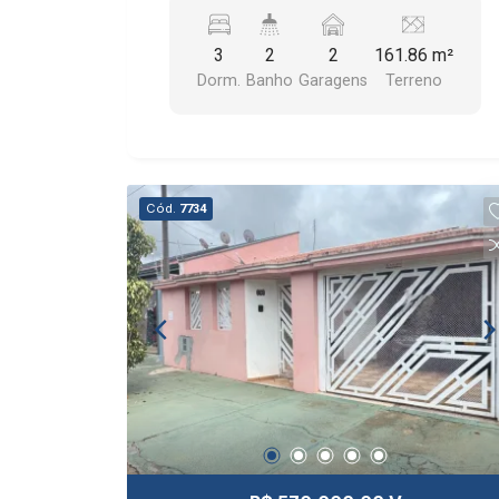
DE JANTAR, COZINHA, LAVANDERIA, 2
BANHEIROS SOCIAIS E 2 VAGAS DE
3
2
2
161.86 m²
GARAGEM DESCOBERTAS.
Dorm.
Banho
Garagens
Terreno
Cód.
7734