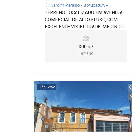
Jardim Paraíso - Botucatu/SP
TERRENO LOCALIZADO EM AVENIDA
COMERCIAL DE ALTO FLUXO, COM
EXCELENTE VISIBILIDADE. MEDINDO
10 X 30, TERRENO NEGATIVO, IDEAL
PARA CONSTRUÇÃO COMERCIAL OU
300 m²
PROJETO PERSONALIZADO.
Terreno
PRÓXIMO A MERCADOS, HOSPITAL,
PRAÇAS E DIVERSO COMÉRCIO
LOCAL. OPORTUNIDADE PARA QUEM
BUSCA LOCALIZAÇÃO ESTRATÉGICA
EM ÁREA MOVIMENTADA DA CIDADE.
Cód.
7252