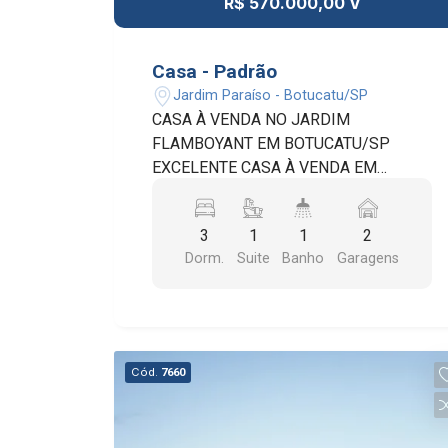
R$ 570.000,00 V
Casa - Padrão
Jardim Paraíso - Botucatu/SP
CASA À VENDA NO JARDIM
FLAMBOYANT EM BOTUCATU/SP
EXCELENTE CASA À VENDA EM
BAIRRO VALORIZADO E COM ÓTIMA
INFRAESTRUTURA. ÁREA DO
3
1
1
2
TERRENO: 280,00 M² ÁREA
Dorm.
Suite
Banho
Garagens
CONSTRUÍDA: 129,00 M² O IMÓVEL
DISPÕE DE: 03 DORMITÓRIOS, SENDO
01 SUÍTE; SALA DE ESTAR; SALA DE
JANTAR; LAVABO; COPA E COZINHA;
BANHEIRO SOCIAL. CONTA AINDA
Cód.
7660
COM EDÍCULA E ÁREA DE LAZER,
COMPOSTA POR: CHURRASQUEIRA;
BANHEIRO; QUARTO DE DESPEJO;