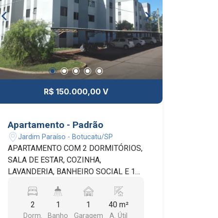
SISTEMA DE SEGURANÇA, COMPOSTO
POR CÂMERAS DE MONITORAMENTO
E SENSORES COM TECNOLOGIA
INFRAVERMELHO, PROPORCIONANDO
MAIOR PROTEÇÃO E TRANQUILIDADE
AOS MORADORES. EXCELENTE
OPORTUNIDADE PARA QUEM DESEJA
UM IMÓVEL NOVO, PRONTO PARA
R$ 150.000,00 V
MORAR, EM UM ESPAÇO PLANEJADO
E CONFORTÁVEL.
Apartamento - Padrão
Jardim Paraíso - Botucatu/SP
APARTAMENTO COM 2 DORMITÓRIOS,
SALA DE ESTAR, COZINHA,
LAVANDERIA, BANHEIRO SOCIAL E 1
VAGA DE GARAGEM COBERTA.
CONDOMÍNIO COM PORTARIA, SALÃO
2
1
1
40 m²
DE FESTAS, CHURRASQUEIRA,
Dorm.
Banho
Garagem
A. Útil