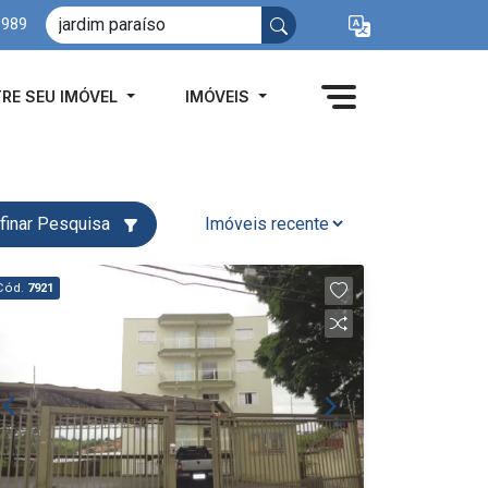
8989
RE SEU IMÓVEL
IMÓVEIS
finar Pesquisa
Cód.
7921