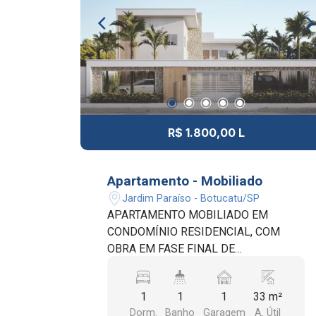
QUINTAL. IMÓVEL IDEAL PARA QUEM
BUSCA CONFORTO, PRATICIDADE E
QUALIDADE DE VIDA. AGENDE SUA
VISITA. ÓTIMA OPORTUNIDADE.
R$ 1.800,00 L
Apartamento - Mobiliado
Jardim Paraíso - Botucatu/SP
APARTAMENTO MOBILIADO EM
CONDOMÍNIO RESIDENCIAL, COM
OBRA EM FASE FINAL DE
CONSTRUÇÃO, IDEAL PARA QUEM
BUSCA CONFORTO, PRATICIDADE E
1
1
1
33 m²
MODERNIDADE. PREVISÃO DE
Dorm.
Banho
Garagem
A. Útil