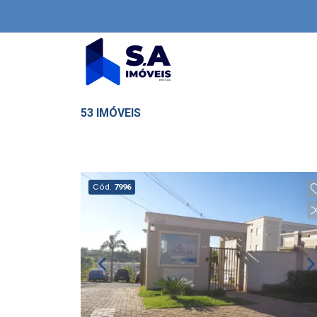
53 IMÓVEIS
Cód.
7996