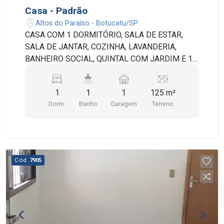
ESCOLAS E LAZER DA CIDADE. A
Casa - Padrão
PROPRIEDADE OFERECE O EQUILÍBRIO ENTRE
Altos do Paraíso - Botucatu/SP
TRANQUILIDADE RESIDENCIAL E ACESSO
CASA COM 1 DORMITÓRIO, SALA DE ESTAR,
FACILITADO ÀS CONVENIÊNCIAS URBANAS.
SALA DE JANTAR, COZINHA, LAVANDERIA,
BANHEIRO SOCIAL, QUINTAL COM JARDIM E 1
VAGA DE GARAGEM DESCOBERTA. IMÓVEL TEM
5 METROS DE FRENTE POR 25 METROS DE
1
1
1
125 m²
FUNDO.
Dorm.
Banho
Garagem
Terreno
Cód.
7905