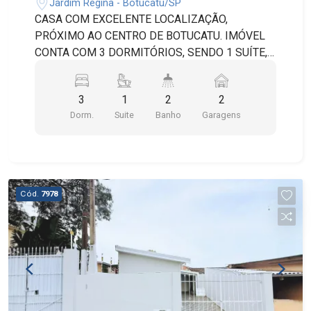
Jardim Regina - Botucatu/SP
CASA COM EXCELENTE LOCALIZAÇÃO,
PRÓXIMO AO CENTRO DE BOTUCATU. IMÓVEL
CONTA COM 3 DORMITÓRIOS, SENDO 1 SUÍTE,
SALA DE BESTAR, SALA DE JANTAR, COZINHA,
DESPENSA, LAVANDERIA, 2 BANHEIROS
3
1
2
2
SOCIAIS, QUINTAL, ÁREA DE CHURRASQUEIRA E
Dorm.
Suite
Banho
Garagens
2 VAGAS DE GARAGEM COBERTAS.
Cód.
7978