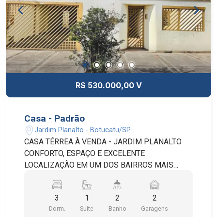
R$ 530.000,00 V
Casa - Padrão
Jardim Planalto - Botucatu/SP
CASA TÉRREA À VENDA - JARDIM PLANALTO
CONFORTO, ESPAÇO E EXCELENTE
LOCALIZAÇÃO EM UM DOS BAIRROS MAIS
PROCURADOS DA CIDADE. DESTAQUES DO
IMÓVEL: ÁREA DO TERRENO: 262,50 M² ÁREA
3
1
2
2
CONSTRUÍDA: 199,43 M² 3 DORMITÓRIOS,
Dorm.
Suite
Banho
Garagens
SENDO 1 SUÍTE SALA DE ESTAR SALA DE