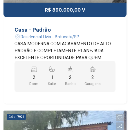
R$ 890.000,00 V
Casa - Padrão
Residencial Lívia - Botucatu/SP
CASA MODERNA COM ACABAMENTO DE ALTO
PADRÃO E COMPLETAMENTE PLANEJADA
EXCELENTE OPORTUNIDADE PARA QUEM
BUSCA CONFORTO, SOFISTICAÇÃO E
PRATICIDADE EM UM ÚNICO IMÓVEL! COM
2
1
2
2
250M² DE TERRENO E 161M² DE ÁREA
Dorm.
Suite
Banho
Garagens
CONSTRUÍDA, ESTA BELÍSSIMA RESIDÊNCIA
OFERECE AMBIENTES AMPLOS, FUNCIONAIS E
RICOS EM DETALHES. 02 DORMITÓRIOS,
SENDO 01 SUÍTE SALA AMPLA COM AR-
CONDICIONADO 02 BANHEIROS E 01 LAVABO
Cód.
7924
GARAGEM PARA 02 VEÍCULOS LAVANDERIA
INDEPENDENTE A COZINHA INTEGRADA COM