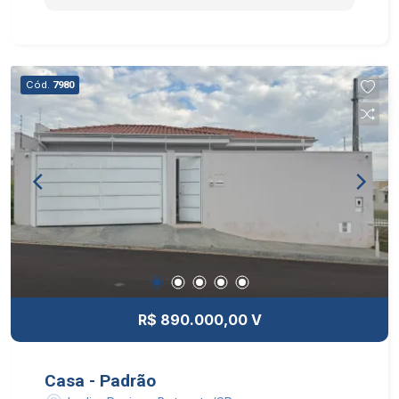
JANTAR COZINHA PLANEJADA ESCRITÓRIO
BANHEIRO SOCIAL COM HIDROMASSAGEM
ARMÁRIOS PLANEJADOS NOS QUARTOS,
COZINHA E BANHEIROS AQUECIMENTO A GÁS
Cód.
7980
EM TODA A CASA GARAGEM PARA 2 CARROS
PORTÃO BASCULANTE AUTOMATIZADO NOS
FUNDOS, UMA EDÍCULA COMPLETA PARA
RECEBER A FAMÍLIA E OS AMIGOS:
CHURRASQUEIRA QUARTO DE APOIO BANHEIRO
LAVANDERIA COBERTA VALOR: R$ 530.000
ACEITA FINANCIAMENTO. UMA CASA PENSADA
PARA QUEM BUSCA CONFORTO, PRATICIDADE E
SEGURANÇA, COM AMBIENTES AMPLOS,
EXCELENTE LOCALIZAÇÃO E UMA ÁREA
GOURMET PERFEITA PARA REUNIR A FAMÍLIA E
R$ 890.000,00 V
OS AMIGOS. ENTRE EM CONTATO E AGENDE
SUA VISITA.
Casa - Padrão