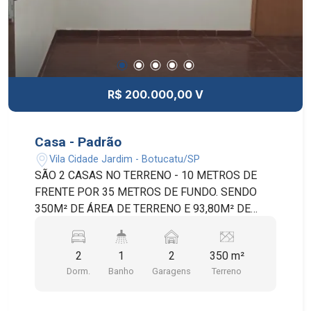
R$ 200.000,00 V
Casa - Padrão
Vila Cidade Jardim - Botucatu/SP
SÃO 2 CASAS NO TERRENO - 10 METROS DE
FRENTE POR 35 METROS DE FUNDO. SENDO
350M² DE ÁREA DE TERRENO E 93,80M² DE
ÁREA CONSTRUÍDA. POSSUI 2 DORMITÓRIOS,
SALA DE ESTAR, SALA DE JANTAR, COZINHA,
2
1
2
350 m²
LAVANDERIA, QUINTAL E 2 VAGAS DE GARAGEM
Dorm.
Banho
Garagens
Terreno
COBERTA.