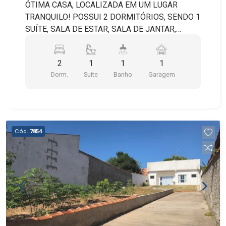
ÓTIMA CASA, LOCALIZADA EM UM LUGAR
TRANQUILO! POSSUI 2 DORMITÓRIOS, SENDO 1
SUÍTE, SALA DE ESTAR, SALA DE JANTAR,
COZINHA, BANHEIRO SOCIAL, LAVANDERIA,
ESPAÇO PARA GUARDA VOLUMES E 1 VAGA DE
2
1
1
1
GARAGEM COBERTA.
Dorm.
Suite
Banho
Garagem
Cód.
7854