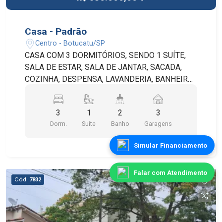
Casa - Padrão
Centro - Botucatu/SP
CASA COM 3 DORMITÓRIOS, SENDO 1 SUÍTE,
SALA DE ESTAR, SALA DE JANTAR, SACADA,
COZINHA, DESPENSA, LAVANDERIA, BANHEIRO
SOCIAL, QUARTO E BANHEIRO DE SERVIÇO,
QUINTAL GRAMADO COM ÁRVORES E 2 VAGAS
3
1
2
3
DE GARAGEM, SENDO 1 COBERTA.
Dorm.
Suite
Banho
Garagens
Simular Financiamento
Falar com Atendimento
Cód.
7832