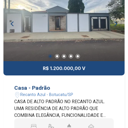
VAGAS DE GARAGEM: ACOMODA ATÉ 03
VEÍCULOS (01 VAGA COBERTA E 02 VAGAS EM
ESPAÇO ABERTO). EDÍCULA E LAZER:
ESTRUTURA NOS FUNDOS COM LAVANDERIA,
DEPÓSITO (QUARTO DE DESPEJO) E UMA
GENEROSA VARANDA COBERTA COM
POTENCIAL PARA ESPAÇO DE CONVIVÊNCIA.
QUINTAL: AMPLO RECUO NOS FUNDOS, IDEAL
PARA QUEM TEM PETS, GOSTA DE
JARDINAGEM OU PLANEJA CONSTRUIR UMA
R$ 1.200.000,00 V
PISCINA. AGENDE UMA VISITA, AGORA MESMO.
Casa - Padrão
Recanto Azul - Botucatu/SP
CASA DE ALTO PADRÃO NO RECANTO AZUL.
UMA RESIDÊNCIA DE ALTO PADRÃO QUE
COMBINA ELEGÂNCIA, FUNCIONALIDADE E
AMBIENTES AMPLOS, IDEAL PARA QUEM