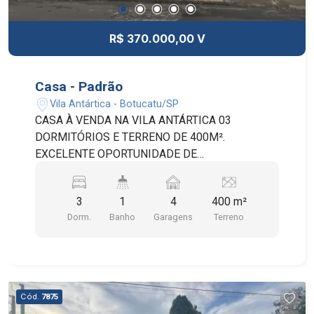
RESIDENCIAL TRANQUILO E EM PLENA
VALORIZAÇÃO.
R$ 370.000,00 V
Casa - Padrão
Vila Antártica - Botucatu/SP
CASA À VENDA NA VILA ANTÁRTICA 03
DORMITÓRIOS E TERRENO DE 400M².
EXCELENTE OPORTUNIDADE DE
INVESTIMENTO OU MORADIA NA VILA
ANTÁRTICA. IMÓVEL COM EXCELENTE
3
1
4
400 m²
DISTRIBUIÇÃO DE ESPAÇO, TOTALIZANDO
Dorm.
Banho
Garagens
Terreno
120,00 M² DE ÁREA CONSTRUÍDA EM UM
AMPLO TERRENO DE 400,00 M².
CARACTERÍSTICAS PRINCIPAIS: ÁREA SOCIAL:
CASA PRINCIPAL COMPOSTA POR 03
DORMITÓRIOS, SALA DE ESTAR ILUMINADA,
Cód.
7875
COZINHA ESPAÇOSA E 01 BANHEIRO SOCIAL.