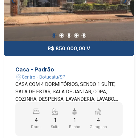
R$ 850.000,00 V
Casa - Padrão
Centro - Botucatu/SP
CASA COM 4 DORMITÓRIOS, SENDO 1 SUÍTE,
SALA DE ESTAR, SALA DE JANTAR, COPA,
COZINHA, DESPENSA, LAVANDERIA, LAVABO,
BANHEIRO SOCIAL, QUARTO E BANHEIRO DE
SERVIÇO, QUINTAL COM JARDIM E 4 VAGAS DE
4
1
1
4
GARAGEM, SENDO 2 VAGAS COBERTAS. IMÓVEL
Dorm.
Suite
Banho
Garagens
MUITO BEM LOCALIZADO, PRÓXIMO À AV.
SANTANA, ESCOLAS E HOSPITAL. O IMÓVEL