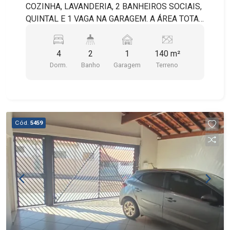
COZINHA, LAVANDERIA, 2 BANHEIROS SOCIAIS,
QUINTAL E 1 VAGA NA GARAGEM. A ÁREA TOTAL
DO TERRENO É DE 140M² SENDO 50M² DE
ÁREA CONSTRUÍDA.
4
2
1
140 m²
Dorm.
Banho
Garagem
Terreno
Cód.
5459