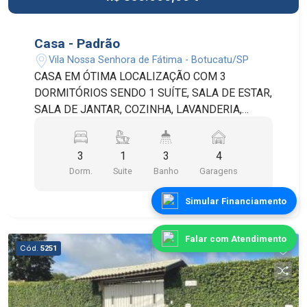
Casa - Padrão
Vila Nossa Senhora de Fátima - Botucatu/SP
CASA EM ÓTIMA LOCALIZAÇÃO COM 3
DORMITÓRIOS SENDO 1 SUÍTE, SALA DE ESTAR,
SALA DE JANTAR, COZINHA, LAVANDERIA,
BANHEIRO SOCIAL, QUINTAL E 4 VAGAS DE
GARAGEM SENDO 2 COBERTAS. POSSUI
3
1
3
4
EDÍCULA COM QUARTO E BANHEIRO DE
Dorm.
Suite
Banho
Garagens
SERVIÇO, CHURRASQUEIRA, PORTÃO
AUTOMÁTICO E INTERFONE.
Simular Financiamento
Falar com Atendimento
Cód.
5251