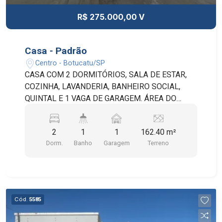
R$ 275.000,00 V
Casa - Padrão
Centro - Botucatu/SP
CASA COM 2 DORMITÓRIOS, SALA DE ESTAR,
COZINHA, LAVANDERIA, BANHEIRO SOCIAL,
QUINTAL E 1 VAGA DE GARAGEM. ÁREA DO
TERRENO: 162,40 (7X23,20) ÁREA CONSTRUIDA:
101,70
2
1
1
162.40 m²
Dorm.
Banho
Garagem
Terreno
Cód.
5585