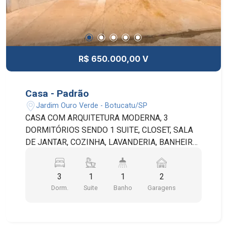
R$ 650.000,00 V
Casa - Padrão
Jardim Ouro Verde - Botucatu/SP
CASA COM ARQUITETURA MODERNA, 3
DORMITÓRIOS SENDO 1 SUITE, CLOSET, SALA
DE JANTAR, COZINHA, LAVANDERIA, BANHEIRO
SOCIAL, QUINTAL E 2 VAGAS NA GARAGEM. A
ÁREA TOTAL DO TERRENO É DE 250M² SENDO
3
1
1
2
150,8M² DE ÁREA CONSTRUÍDA.
Dorm.
Suite
Banho
Garagens