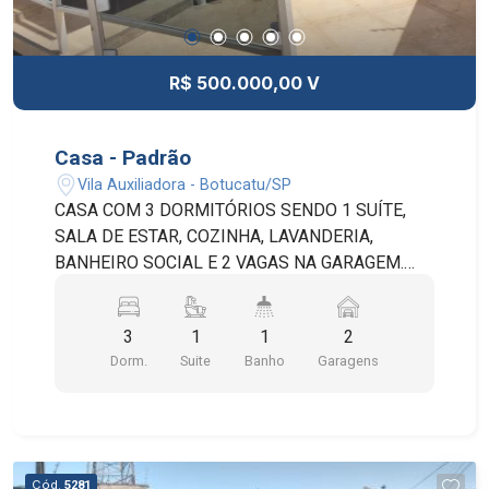
R$ 500.000,00 V
Casa - Padrão
Vila Auxiliadora - Botucatu/SP
CASA COM 3 DORMITÓRIOS SENDO 1 SUÍTE,
SALA DE ESTAR, COZINHA, LAVANDERIA,
BANHEIRO SOCIAL E 2 VAGAS NA GARAGEM.
POSSUI EDÍCULA COM COZINHA, DORMITÓRIO
E BANHEIRO, CHURRASQUEIRA, PORTÃO
3
1
1
2
AUTOMÁTICO E INTERFONE.
Dorm.
Suite
Banho
Garagens
Cód.
5281