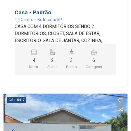
Casa - Padrão
Centro - Botucatu/SP
CASA COM 4 DORMITÓRIOS SENDO 2
DORMITÓRIOS, CLOSET, SALA DE ESTAR,
ESCRITÓRIO, SALA DE JANTAR, COZINHA,
DESPENSA, COPA, LAVANDERIA, 3 BANHEIROS
SOCIAIS, 2 QUARTOS E 1 BANHEIRO DE
4
2
3
6
SERVIÇO, QUINTAL, JARDIM, TERRAÇO E 6
Dorm.
Suítes
Banho
Garagens
VAGAS NA GARAGEM. POSSUI
CHURRASQUEIRA, PISCINA, ADEGA, PORTÃO
AUTOMÁTICO, INTERFONE E SISTEMA DE
SEGURANÇA. A ÁREA TOTAL DO TERRENO É DE
923,86M² SENDO 676,14M² DE ÁREA
Cód.
5417
CONSTRUÍDA.