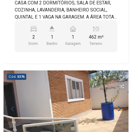
Junior) - Botucatu/SP
CASA COM 2 DORMITÓRIOS, SALA DE ESTAR,
COZINHA, LAVANDERIA, BANHEIRO SOCIAL,
QUINTAL E 1 VAGA NA GARAGEM. A ÁREA TOTAL
DO TERRENO É DE 462M² SENDO 110M² DE
ÁREA CONSTRUÍDA
2
1
1
462 m²
Dorm.
Banho
Garagem
Terreno
Cód.
5376