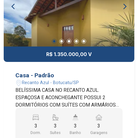
R$ 1.350.000,00 V
Casa - Padrão
Recanto Azul - Botucatu/SP
BELÍSSIMA CASA NO RECANTO AZUL.
ESPAÇOSA E ACONCHEGANTE POSSUI 2
DORMITÓRIOS COM SUÍTES COM ARMÁRIOS
PLANEJADOS E 1 SUÍTE COM CLOSET E
BANHEIRA, ESCRITÓRIO, SALA DE ESTAR, SALA
3
3
3
3
DE JANTAR, COZINHA, COPA, DESPENSA,
Dorm.
Suítes
Banho
Garagens
LAVANDERIA, LAVABO, 2 BANHEIROS SOCIAIS,