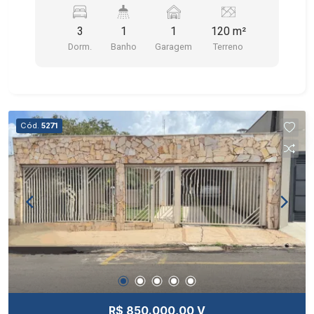
DO TERRENO É DE 120M² SENDO 74,93M² DE
ÁREA CONSTRUÍDA.
3
1
1
120 m²
Dorm.
Banho
Garagem
Terreno
Cód.
5271
R$ 850.000,00 V