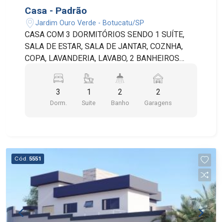
Casa - Padrão
Jardim Ouro Verde - Botucatu/SP
CASA COM 3 DORMITÓRIOS SENDO 1 SUÍTE,
SALA DE ESTAR, SALA DE JANTAR, COZNHA,
COPA, LAVANDERIA, LAVABO, 2 BANHEIROS
SOCIAIS E 2 VAGAS NA GARAGEM. POSSUI
ÁREA GOURMET INTEGRADA COM COZINHA E
3
1
2
2
CHURRASQUEIRA, PORTÃO AUTOMÁTICO E
Dorm.
Suite
Banho
Garagens
INTERFONE. A ÁREA TOTAL DO TERRENO É DE
250M² SENDO 190M² DE ÁREA COSNTRUÍDA.
CASA NA PLANTA - FOTOS DO PROJETO
PREVISÃO DE ENTREGA: NOVEMBRO/2022
Cód.
5551