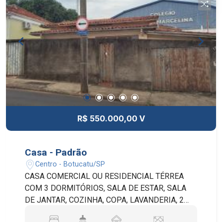
BANHEIROS POSSUEM GABINETE E BOX EM
VIDRO. A GARAGEM É COBERTA E EQUIPADA
COM PORTÃO ELETRÔNICO, OFERECENDO MAIS
SEGURANÇA E COMODIDADE. COM ÓTIMA
VENTILAÇÃO E ABUNDANTE ILUMINAÇÃO
NATURAL, A CASA APRESENTA EXCELENTE
PADRÃO DE ACABAMENTO E ESTÁ SITUADA EM
UMA LOCALIZAÇÃO PRIVILEGIADA NO BAIRRO,
PRÓXIMA A COMÉRCIOS, SERVIÇOS E DE FÁCIL
ACESSO ÀS PRINCIPAIS VIAS.
R$ 550.000,00 V
Casa - Padrão
Centro - Botucatu/SP
CASA COMERCIAL OU RESIDENCIAL TÉRREA
COM 3 DORMITÓRIOS, SALA DE ESTAR, SALA
DE JANTAR, COZINHA, COPA, LAVANDERIA, 2
BANHEIROS SOCIAIS, QUARTO E BANHEIRO DE