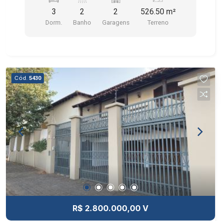
SERVIÇO, QUINTAL E 2 VAGAS NA GARAGEM. A
3
2
2
526.50 m²
ÁREA TOTAL DO TERRENO (13,5 X 39) = 526,5M²
Dorm.
Banho
Garagens
Terreno
- SENDO 224,2M² DE ÁREA CONSTRUÍDA.
Cód.
5430
R$ 2.800.000,00 V