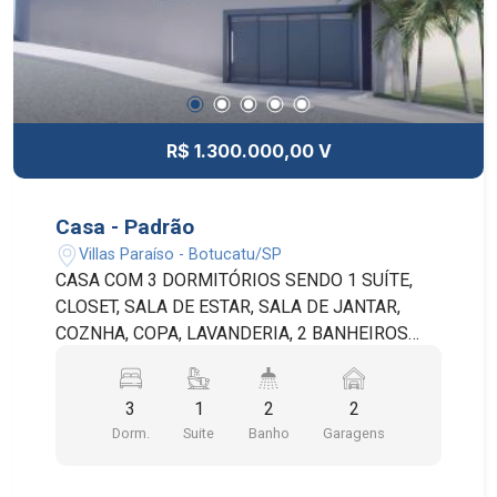
R$ 1.300.000,00 V
Casa - Padrão
Villas Paraíso - Botucatu/SP
CASA COM 3 DORMITÓRIOS SENDO 1 SUÍTE,
CLOSET, SALA DE ESTAR, SALA DE JANTAR,
COZNHA, COPA, LAVANDERIA, 2 BANHEIROS
SOCIAIS E 2 VAGAS NA GARAGEM. POSSUI
CHURRASQUEIRA, PISCINA, PORTÃO
3
1
2
2
AUTOMÁTICO E INTERFONE. A ÁREA TOTAL DO
Dorm.
Suite
Banho
Garagens
TERRENO É DE 250M² SENDO 200M² DE ÁREA
COSNTRUÍDA. CASA NA PLANTA - FOTOS DO
PROJETO PREVISÃO DE ENTREGA: