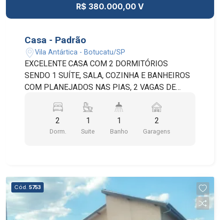
R$ 380.000,00 V
Casa - Padrão
Vila Antártica - Botucatu/SP
EXCELENTE CASA COM 2 DORMITÓRIOS
SENDO 1 SUÍTE, SALA, COZINHA E BANHEIROS
COM PLANEJADOS NAS PIAS, 2 VAGAS DE
GARAGEM COBERTAS, INTERFONE E PORTÃO
AUTOMÁTICO. ÓTIMA LOCALIZAÇÃO.
2
1
1
2
Dorm.
Suite
Banho
Garagens
Cód.
5753