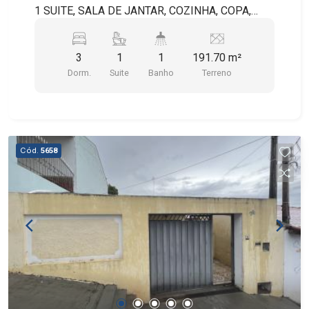
1 SUITE, SALA DE JANTAR, COZINHA, COPA,
DESPENSA, LAVANDERIA, BANHEIRO SOCIAL,
QUINTAL E QUARTO DE SERVIÇO.
3
1
1
191.70 m²
Dorm.
Suite
Banho
Terreno
Cód.
5658