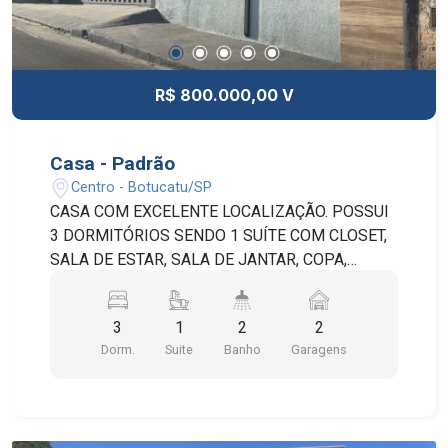
SUÍTES COM ARMÁRIOS 3º PISO: 2 SALAS
SOBRADO REPLETO DE ARMÁRIOS . GARAGEM
PARA 4 CARROS E DESCOBERTA PARA VÁRIOS
CARROS, COM SAÍDA PARA RUA MAJOR
R$ 800.000,00 V
LEÔNIDAS CARDOSO. AMPLO QUINTAL, TODO
JARDINADO E COM ÁRVORES FRUTÍFERAS.
Casa - Padrão
Centro - Botucatu/SP
CASA COM EXCELENTE LOCALIZAÇÃO. POSSUI
3 DORMITÓRIOS SENDO 1 SUÍTE COM CLOSET,
SALA DE ESTAR, SALA DE JANTAR, COPA,
COZINHA, LAVANDERIA, 2 BANHEIROS,
QUINTAL, CHURRASQUEIRA, EDÍCULA COM
3
1
2
2
BANHEIRO E 2 VAGAS DE GARAGEM COBERTAS.
Dorm.
Suite
Banho
Garagens