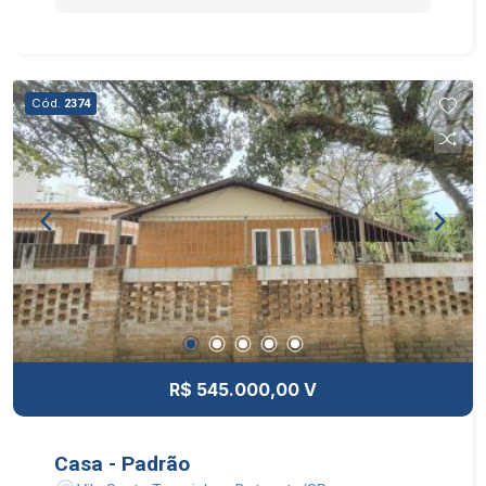
PODENDO SER UMA RESIDÊNCIA COM UM
PONTO COMERCIAL, GARANTINDO UMA RENDA
EXTRA; PARA INVESTIDOR, 02 RENDAS OU
TRANSFORMA-LO TODO EM COMERCIAL.
Cód.
2374
R$ 545.000,00 V
Casa - Padrão