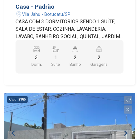
Casa - Padrão
Vila Jahu - Botucatu/SP
CASA COM 3 DORMITÓRIOS SENDO 1 SUÍTE,
SALA DE ESTAR, COZINHA, LAVANDERIA,
LAVABO, BANHEIRO SOCIAL, QUINTAL, JARDIM
E 2 VAGAS DE GARAGEM COBERTAS.
3
1
2
2
Dorm.
Suite
Banho
Garagens
Cód.
2185