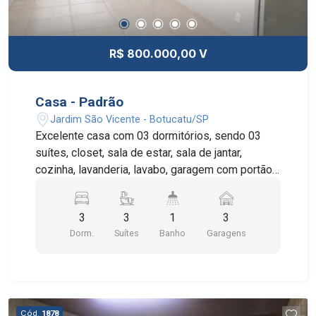
R$ 800.000,00 V
Casa - Padrão
Jardim São Vicente - Botucatu/SP
Excelente casa com 03 dormitórios, sendo 03
suítes, closet, sala de estar, sala de jantar,
cozinha, lavanderia, lavabo, garagem com portão
eletrônico e área de laser.
3
3
1
3
Dorm.
Suítes
Banho
Garagens
Cód.
1878