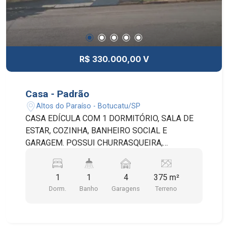
R$ 330.000,00 V
Casa - Padrão
Altos do Paraíso - Botucatu/SP
CASA EDÍCULA COM 1 DORMITÓRIO, SALA DE
ESTAR, COZINHA, BANHEIRO SOCIAL E
GARAGEM. POSSUI CHURRASQUEIRA,
INTERFONE E PORTÃO ELETRÔNICO. A ÁREA
TOTAL DO TERRENO É DE 375 m² SENDO 55 m²
1
1
4
375 m²
DE ÁREA CONSTRUÍDA.
Dorm.
Banho
Garagens
Terreno