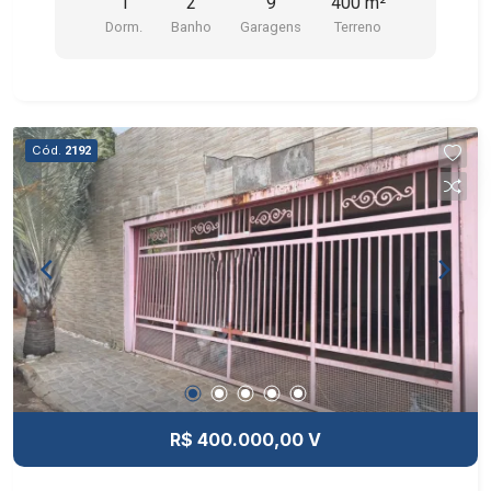
1
2
9
400 m²
Dorm.
Banho
Garagens
Terreno
Cód.
2192
R$ 400.000,00 V