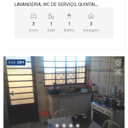
LAVANDERIA, WC DE SERVIÇO, QUINTAL,
CHURRASQUEIRA, SALÃO DE FESTAS E
GARAGEM.
3
1
1
3
Dorm.
Suite
Banho
Garagens
Cód.
2259