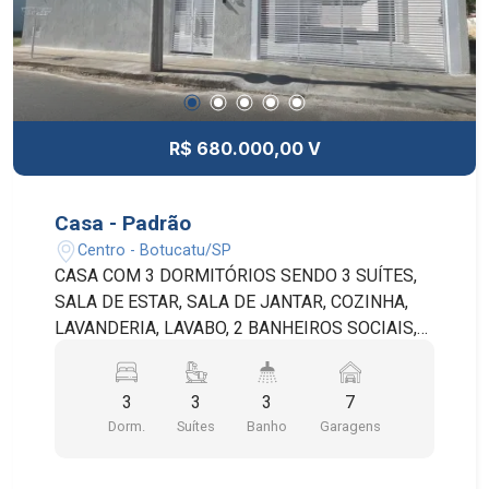
R$ 680.000,00 V
Casa - Padrão
Centro - Botucatu/SP
CASA COM 3 DORMITÓRIOS SENDO 3 SUÍTES,
SALA DE ESTAR, SALA DE JANTAR, COZINHA,
LAVANDERIA, LAVABO, 2 BANHEIROS SOCIAIS,
QUINTAL E 7 VAGAS DE GARAGEM SENDO 2
COBERTAS E 5 DESCOBERTAS. ÓTIMA CASA
3
3
3
7
COM AMBIENTES AMPLOS, 500 m² DE
Dorm.
Suítes
Banho
Garagens
TERRENO E 170 m² DE ÁREA CONSTRUÍDA, AO
LADO POSSUI UM SEGUNDO TERRENO 5X25 m²,
DIVIDIDO DA CONSTRUÇÃO POR UM MURO.