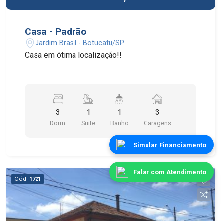
Casa - Padrão
Jardim Brasil - Botucatu/SP
Casa em ótima localização!!
3
1
1
3
Dorm.
Suite
Banho
Garagens
Simular Financiamento
Falar com Atendimento
Cód.
1721