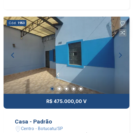
COBERTAS.
Cód.
1953
R$ 475.000,00 V
Casa - Padrão
Centro - Botucatu/SP