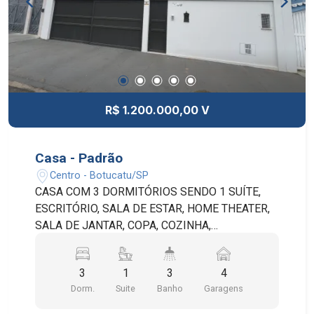
R$ 1.200.000,00 V
Casa - Padrão
Centro - Botucatu/SP
CASA COM 3 DORMITÓRIOS SENDO 1 SUÍTE,
ESCRITÓRIO, SALA DE ESTAR, HOME THEATER,
SALA DE JANTAR, COPA, COZINHA,
LAVANDERIA, LAVABO, BANHEIRO SOCIAL,
QUARTO E BANHEIRO DE SERVIÇO, SACADA,
3
1
3
4
VARANDA, QUINTAL COM JARDIM, PORTÃO
Dorm.
Suite
Banho
Garagens
AUTOMÁTICO, INTERFONE, SISTEMA DE
SEGURANÇA E 4 VAGAS DE GARAGEM SENDO 2