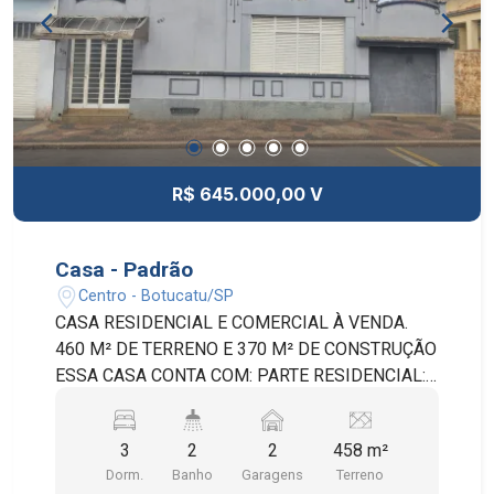
R$ 645.000,00 V
Casa - Padrão
Centro - Botucatu/SP
CASA RESIDENCIAL E COMERCIAL À VENDA.
460 M² DE TERRENO E 370 M² DE CONSTRUÇÃO
ESSA CASA CONTA COM: PARTE RESIDENCIAL:
3 QUARTOS, 2 BANHEIROS, 2 SALAS AMPLAS,
COPA E COZINHA, PARTE COMERCIAL: AMPLO
3
2
2
458 m²
SALÃO COM MAIS 2 CÔMODOS GRANDES;
Dorm.
Banho
Garagens
Terreno
QUINTAL GRANDE. IMÓVEL VERSÁTIL,