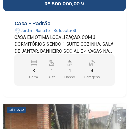
R$ 500.000,00 V
Casa - Padrão
Jardim Planalto - Botucatu/SP
CASA EM ÓTIMA LOCALIZAÇÃO, COM 3
DORMITÓRIOS SENDO 1 SUITE, COZINHA, SALA
DE JANTAR, BANHEIRO SOCIAL E 4 VAGAS NA
GARAGEM. A ÁREA TOTAL DO TERRENO É DE
297M² SENDO 159M² DE ÁREA CONSTRUÍDA.
3
1
1
4
Dorm.
Suite
Banho
Garagens
Cód.
2292