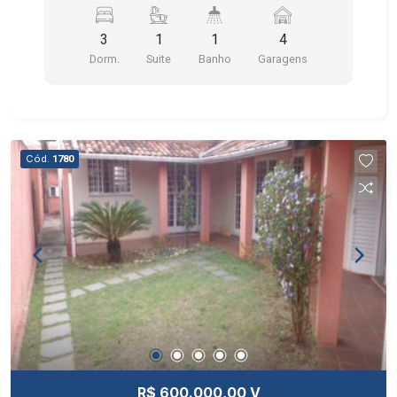
DESCOBERTA PARA MAIS 2 CARROS, QUINTAL E
JARDIM.
3
1
1
4
Dorm.
Suite
Banho
Garagens
Cód.
1780
R$ 600.000,00 V