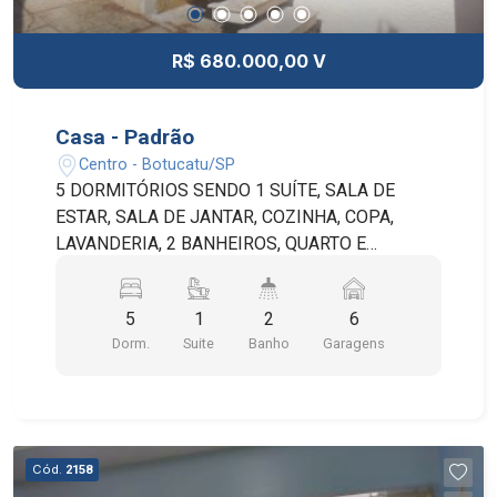
R$ 680.000,00 V
Casa - Padrão
Centro - Botucatu/SP
5 DORMITÓRIOS SENDO 1 SUÍTE, SALA DE
ESTAR, SALA DE JANTAR, COZINHA, COPA,
LAVANDERIA, 2 BANHEIROS, QUARTO E
BANHEIRO DE SERVIÇO, VARANDA, QUINTAL,
CHURRASQUEIRA E GARAGEM. EXCELENTE
5
1
2
6
LOCALIZAÇÃO!
Dorm.
Suite
Banho
Garagens
Cód.
2158