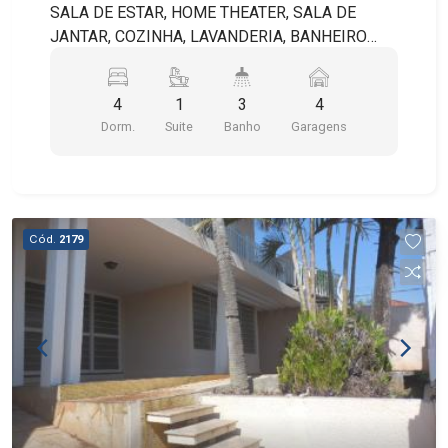
SALA DE ESTAR, HOME THEATER, SALA DE
JANTAR, COZINHA, LAVANDERIA, BANHEIRO
SOCIAL, LAVABO, QUARTO E BANHEIRO DE
SERVIÇO, QUINTAL, JARDIM, SACADA,
4
1
3
4
CHURRASQUEIRA, FORNO DE PIZZA, SAUNA,
Dorm.
Suite
Banho
Garagens
QUARTO DE DESPEJO, EDÍCULA COM
BANHEIRO, INTERFONE, PORTÃO ELETRONICO E
2 VAGAS DE GARAGEM COBERTAS E 2
DESCOBERTAS.
Cód.
2179