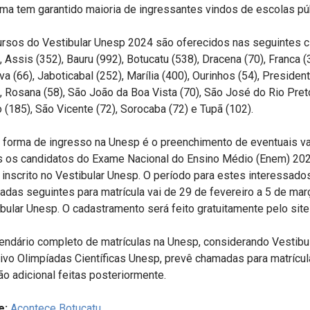
ma tem garantido maioria de ingressantes vindos de escolas pú
rsos do Vestibular Unesp 2024 são oferecidos nas seguintes ci
, Assis (352), Bauru (992), Botucatu (538), Dracena (70), Franca (3
va (66), Jaboticabal (252), Marília (400), Ourinhos (54), Presiden
, Rosana (58), São João da Boa Vista (70), São José do Rio Pre
 (185), São Vicente (72), Sorocaba (72) e Tupã (102).
a forma de ingresso na Unesp é o preenchimento de eventuais v
s os candidatos do Exame Nacional do Ensino Médio (Enem) 20
 inscrito no Vestibular Unesp. O período para estes interessado
das seguintes para matrícula vai de 29 de fevereiro a 5 de ma
bular Unesp. O cadastramento será feito gratuitamente pelo sit
endário completo de matrículas na Unesp, considerando Vestibu
ivo Olimpíadas Científicas Unesp, prevê chamadas para matrícul
ão adicional feitas posteriormente.
e:
Acontece Botucatu