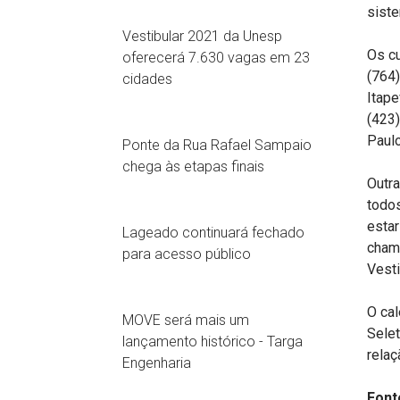
siste
Vestibular 2021 da Unesp
Os cu
oferecerá 7.630 vagas em 23
(764)
cidades
Itape
(423)
Paulo
Ponte da Rua Rafael Sampaio
chega às etapas finais
Outr
todo
estar
Lageado continuará fechado
chama
para acesso público
Vesti
O cal
MOVE será mais um
Selet
lançamento histórico - Targa
relaç
Engenharia
Font