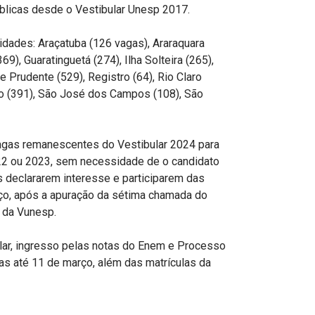
blicas desde o Vestibular Unesp 2017.
dades: Araçatuba (126 vagas), Araraquara
69), Guaratinguetá (274), Ilha Solteira (265),
te Prudente (529), Registro (64), Rio Claro
to (391), São José dos Campos (108), São
agas remanescentes do Vestibular 2024 para
22 ou 2023, sem necessidade de o candidato
s declararem interesse e participarem das
rço, após a apuração da sétima chamada do
e da Vunesp.
lar, ingresso pelas notas do Enem e Processo
as até 11 de março, além das matrículas da