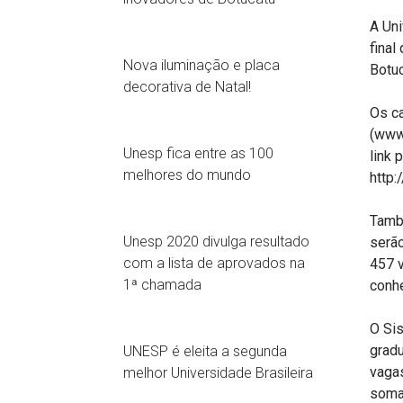
A Uni
final
Nova iluminação e placa
Botuc
decorativa de Natal!
Os ca
(www.
Unesp fica entre as 100
link 
melhores do mundo
http:
També
Unesp 2020 divulga resultado
serão
com a lista de aprovados na
457 v
1ª chamada
conh
O Si
grad
UNESP é eleita a segunda
vagas
melhor Universidade Brasileira
somat