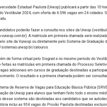
versidade Estadual Paulista (Unesp) publicará a partir das 10 hor
 do Vestibular 2024, com oferta de 6.596 vagas em 24 cidades.
atu.
ndidatos poderão fazer a consulta nos sites da Unesp (vestibu
vunesp.com.br). A matrícula em primeira chamada será realizada 
pelo site da Vunesp ou diretamente pelo Sistema de Graduação 
//sistemas.unesp.br/calouros.
m de forma virtual pelo Sisgrad e no mesmo período do Vestibul
 feitas as matrículas em primeira chamada do Processo Seletiv
agas adicionais em cursos de graduação destinadas a participa
ecimento. O resultado e a primeira chamada podem ser consulta
stema de Reserva de Vagas para Educação Básica Pública (SRVE
uação da Unesp para alunos que tenham feito todo o ensino méd
 desse sistema são destinadas aos candidatos que se autodecl
ória inclui as 934 vagas do Provão Paulista destinadas exclusi